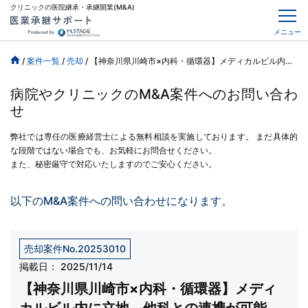
クリニックの医院継承・承継開業(M&A)
メニュー
/
案件一覧
/
売却
/
【神奈川県川崎市×内科・循環器】メディカルビル内に立地、他科との連携が可能、駐車場完備、令和8年4月希望
病院やクリニックのM&A案件へのお問い合わ
せ
弊社では専任の医療経営士による無料相談を実施しております。
まだ具体的
な段階ではない場合でも、お気軽にお問合せください。
また、秘密厳守で対応いたしますのでご安心ください。
以下のM&A案件への問い合わせになります。
売却案件No.20253010
掲載日：
2025/11/14
【神奈川県川崎市×内科・循環器】メディ