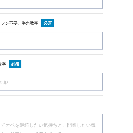
イフン不要、半角数字
必須
数字
必須