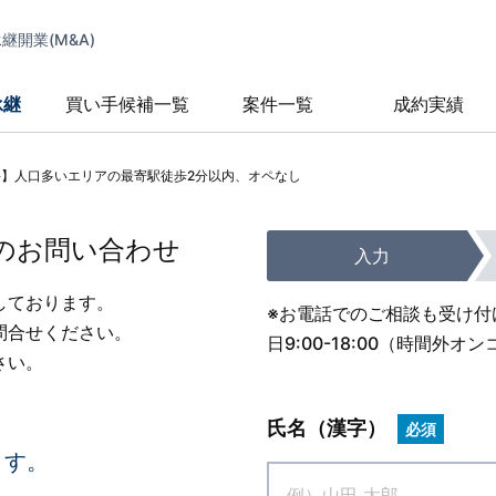
開業(M&A)
承継
買い手候補一覧
案件一覧
成約実績
科】人口多いエリアの最寄駅徒歩2分以内、オペなし
のお問い合わせ
入力
しております。
※お電話でのご相談も受け付
問合せください。
日9:00-18:00（時間
さい。
氏名（漢字）
必須
ます。