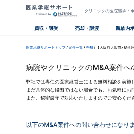
クリニックの医院継承・承継
買収・譲受
売却・譲渡
親族内
医業承継サポートトップ
/
案件一覧
/
売却
/
【大阪府大阪市×整形
病院やクリニックのM&A案件へ
弊社では専任の医療経営士による無料相談を実施
まだ具体的な段階ではない場合でも、お気軽にお
また、秘密厳守で対応いたしますのでご安心くだ
以下のM&A案件への問い合わせになり