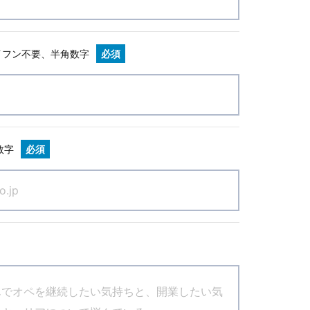
イフン不要、半角数字
必須
数字
必須