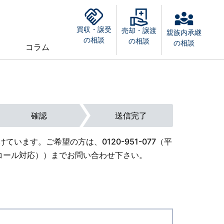
買収・譲受
売却・譲渡
親族内承継
の相談
の相談
の相談
コラム
確認
送信完了
けています。ご希望の方は、
0120-951-077
（平
外オンコール対応））までお問い合わせ下さい。