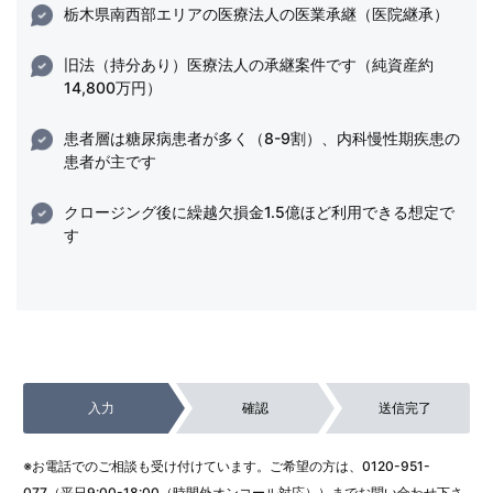
栃木県南西部エリアの医療法人の医業承継（医院継承）
旧法（持分あり）医療法人の承継案件です（純資産約
14,800万円）
患者層は糖尿病患者が多く（8-9割）、内科慢性期疾患の
患者が主です
クロージング後に繰越欠損金1.5億ほど利用できる想定で
す
入力
確認
送信完了
※お電話でのご相談も受け付けています。ご希望の方は、
0120-951-
077
（平日9:00-18:00（時間外オンコール対応））までお問い合わせ下さ