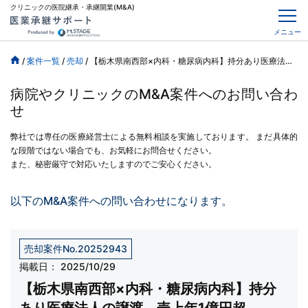
クリニックの医院継承・承継開業(M&A)
メニュー
/
案件一覧
/
売却
/
【栃木県南西部×内科・糖尿病内科】持分あり医療法人の譲渡、売上年1億円超
病院やクリニックのM&A案件へのお問い合わ
せ
弊社では専任の医療経営士による無料相談を実施しております。
まだ具体的
な段階ではない場合でも、お気軽にお問合せください。
また、秘密厳守で対応いたしますのでご安心ください。
以下のM&A案件への問い合わせになります。
売却案件No.20252943
掲載日：
2025/10/29
【栃木県南西部×内科・糖尿病内科】持分