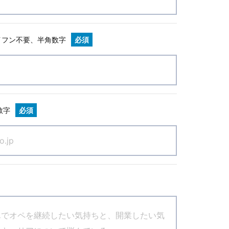
イフン不要、半角数字
必須
数字
必須