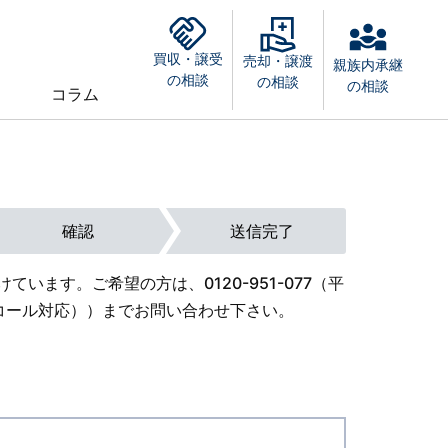
買収・譲受
売却・譲渡
親族内承継
の相談
の相談
の相談
コラム
確認
送信完了
けています。ご希望の方は、
0120-951-077
（平
外オンコール対応））までお問い合わせ下さい。