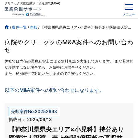
クリニックの医院継承・承継開業(M&A)
メニュー
/
案件一覧
/
売却
/
【神奈川県県央エリア×小児科】持分あり医療法人譲渡、売上年間1億円超の高収益
病院やクリニックのM&A案件へのお問い合わ
せ
弊社では専任の医療経営士による無料相談を実施しております。
まだ具体的
な段階ではない場合でも、お気軽にお問合せください。
また、秘密厳守で対応いたしますのでご安心ください。
以下のM&A案件への問い合わせになります。
売却案件No.20252843
掲載日：
2025/06/13
【神奈川県県央エリア×小児科】持分あり