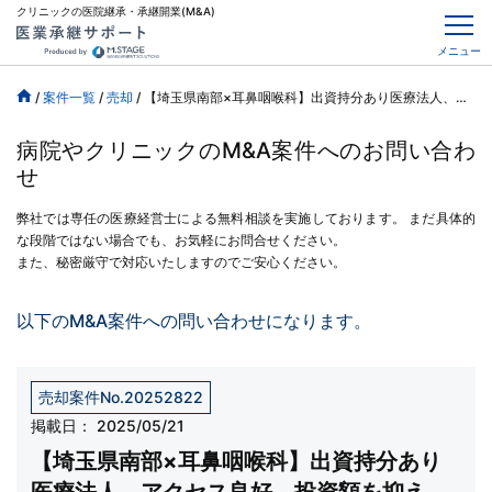
クリニックの医院継承・承継開業(M&A)
メニュー
/
案件一覧
/
売却
/
【埼玉県南部×耳鼻咽喉科】出資持分あり医療法人、アクセス良好、投資額を抑えた承継が可能です
病院やクリニックのM&A案件へのお問い合わ
せ
弊社では専任の医療経営士による無料相談を実施しております。
まだ具体的
な段階ではない場合でも、お気軽にお問合せください。
また、秘密厳守で対応いたしますのでご安心ください。
以下のM&A案件への問い合わせになります。
売却案件No.20252822
掲載日：
2025/05/21
【埼玉県南部×耳鼻咽喉科】出資持分あり