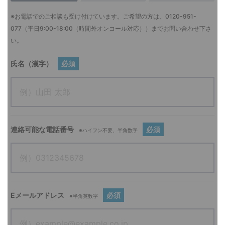
※お電話でのご相談も受け付けています。ご希望の方は、
0120-951-
077
（平日9:00-18:00（時間外オンコール対応））までお問い合わせ下さ
い。
氏名（漢字）
必須
連絡可能な電話番号
必須
※ハイフン不要、半角数字
Eメールアドレス
必須
※半角英数字