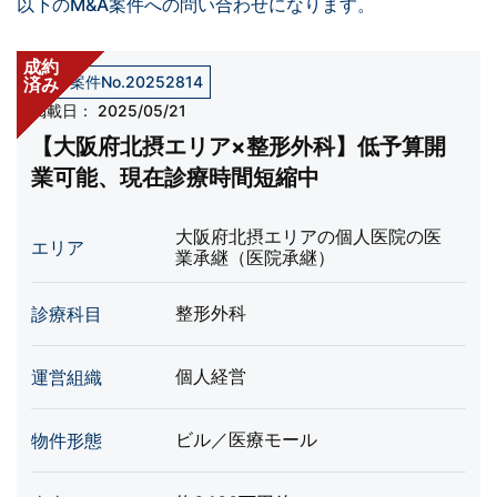
以下のM&A案件への問い合わせになります。
成約
売却案件No.20252814
済み
掲載日：
2025/05/21
【大阪府北摂エリア×整形外科】低予算開
業可能、現在診療時間短縮中
大阪府北摂エリアの個人医院の医
エリア
業承継（医院承継）
整形外科
診療科目
個人経営
運営組織
ビル／医療モール
物件形態