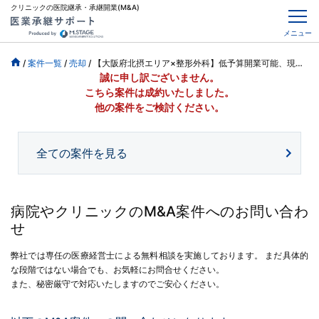
クリニックの医院継承・承継開業(M&A)
メニュー
/
案件一覧
/
売却
/
【大阪府北摂エリア×整形外科】低予算開業可能、現在診療時間短縮中
誠に申し訳ございません。
こちら案件は成約いたしました。
他の案件をご検討ください。
全ての案件を見る
病院やクリニックのM&A案件へのお問い合わ
せ
弊社では専任の医療経営士による無料相談を実施しております。
まだ具体的
な段階ではない場合でも、お気軽にお問合せください。
また、秘密厳守で対応いたしますのでご安心ください。