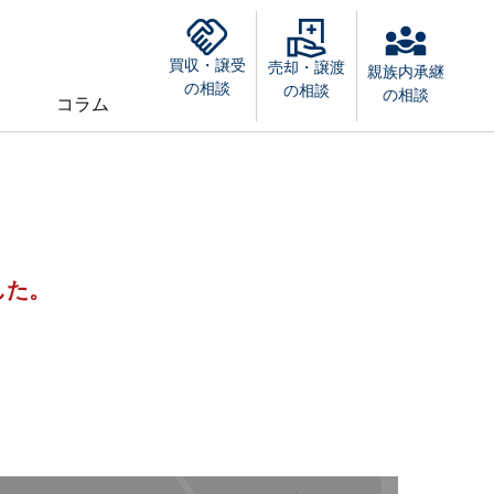
買収・譲受
売却・譲渡
親族内承継
の相談
の相談
の相談
コラム
した。