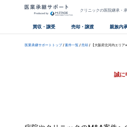
クリニックの医院継承・承継
買収・譲受
売却・譲渡
親族内
医業承継サポートトップ
/
案件一覧
/
売却
/
【大阪府北河内エリア
誠に