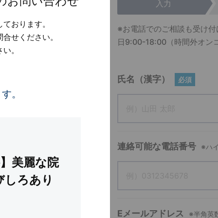
のお問い合わせ
入力
しております。
※お電話でのご相談も受け付
問合せください。
日9:00-18:00（時間
さい。
氏名（漢字）
必須
ます。
連絡可能な電話番号
※ハ
科】美麗な院
びしろあり
Eメールアドレス
※半角英