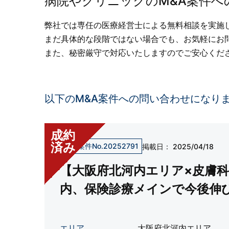
病院やクリニックのM&A案件へ
弊社では専任の医療経営士による無料相談を実施
まだ具体的な段階ではない場合でも、お気軽にお
また、秘密厳守で対応いたしますのでご安心くだ
以下のM&A案件への問い合わせになり
成約
済み
売却案件No.20252791
掲載日：
2025/04/18
【大阪府北河内エリア×皮膚
内、保険診療メインで今後伸
エリア
大阪府北河内エリア