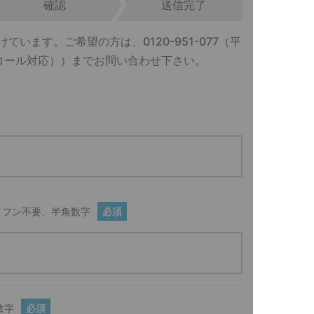
確認
送信完了
けています。ご希望の方は、
0120-951-077
（平
外オンコール対応））までお問い合わせ下さい。
イフン不要、半角数字
必須
数字
必須