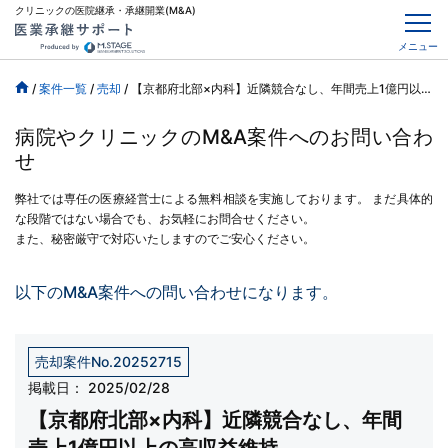
クリニックの医院継承・承継開業(M&A)
メニュー
/
案件一覧
/
売却
/
【京都府北部×内科】近隣競合なし、年間売上1億円以上の高収益維持
病院やクリニックのM&A案件へのお問い合わ
せ
弊社では専任の医療経営士による無料相談を実施しております。
まだ具体的
な段階ではない場合でも、お気軽にお問合せください。
また、秘密厳守で対応いたしますのでご安心ください。
以下のM&A案件への問い合わせになります。
売却案件No.20252715
掲載日：
2025/02/28
【京都府北部×内科】近隣競合なし、年間