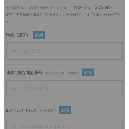
※お電話でのご相談も受け付けています。ご希望の方は、
0120-951-
077
（平日9:00-18:00（時間外オンコール対応））までお問い合わせ下さ
い。
氏名（漢字）
必須
連絡可能な電話番号
必須
※ハイフン不要、半角数字
Eメールアドレス
必須
※半角英数字