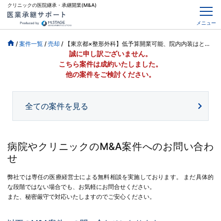
クリニックの医院継承・承継開業(M&A)
メニュー
/
案件一覧
/
売却
/
【東京都×整形外科】低予算開業可能、院内内装はとても美麗な状態
誠に申し訳ございません。
こちら案件は成約いたしました。
他の案件をご検討ください。
全ての案件を見る
病院やクリニックのM&A案件へのお問い合わ
せ
弊社では専任の医療経営士による無料相談を実施しております。
まだ具体的
な段階ではない場合でも、お気軽にお問合せください。
また、秘密厳守で対応いたしますのでご安心ください。