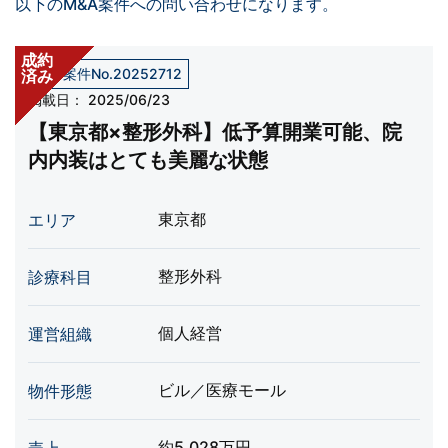
以下のM&A案件への問い合わせになります。
成約
売却案件No.20252712
済み
掲載日：
2025/06/23
【東京都×整形外科】低予算開業可能、院
内内装はとても美麗な状態
東京都
エリア
整形外科
診療科目
個人経営
運営組織
ビル／医療モール
物件形態
約5,028万円