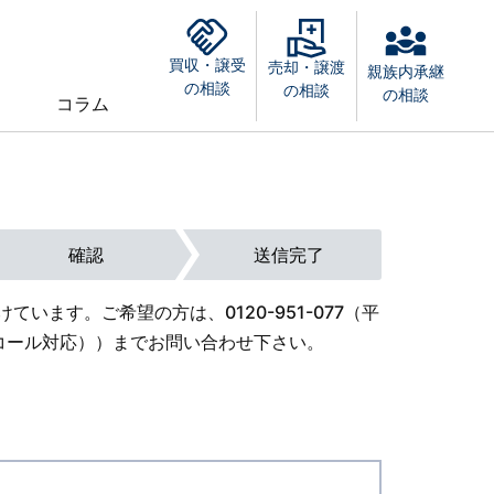
買収・譲受
売却・譲渡
親族内承継
の相談
の相談
の相談
コラム
確認
送信完了
けています。ご希望の方は、
0120-951-077
（平
外オンコール対応））までお問い合わせ下さい。