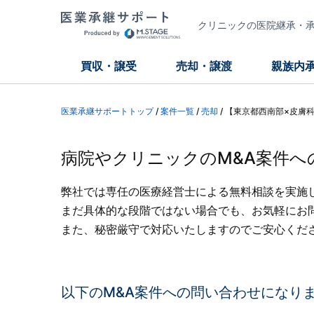
クリニックの医院継承・承継
買収・譲受
売却・譲渡
親族内
医業承継サポートトップ
/
案件一覧
/
売却
/
【東京都西南部×皮膚
病院やクリニックのM&A案件へ
弊社では専任の医療経営士による無料相談を実施
まだ具体的な段階ではない場合でも、お気軽にお
また、秘密厳守で対応いたしますのでご安心くだ
以下のM&A案件への問い合わせになり