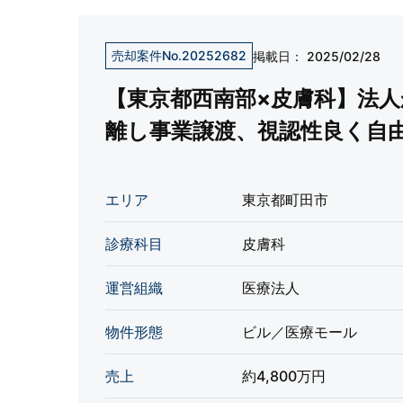
売却案件No.20252682
掲載日：
2025/02/28
【東京都西南部×皮膚科】法
離し事業譲渡、視認性良く自
も拡大性◎
エリア
東京都町田市
診療科目
皮膚科
運営組織
医療法人
物件形態
ビル／医療モール
売上
約4,800万円