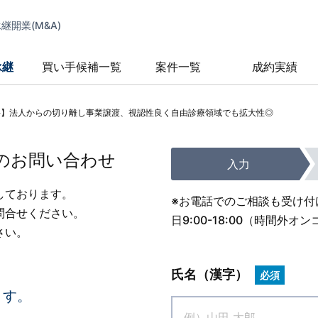
開業(M&A)
承継
買い手候補一覧
案件一覧
成約実績
科】法人からの切り離し事業譲渡、視認性良く自由診療領域でも拡大性◎
のお問い合わせ
入力
しております。
※お電話でのご相談も受け付
問合せください。
日9:00-18:00（時間
さい。
氏名（漢字）
必須
ます。