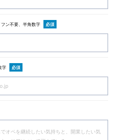
イフン不要、半角数字
必須
数字
必須