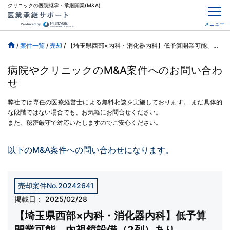
クリニックの医院継承・承継開業(M&A)
メニュー
/
案件一覧
/
売却
/
【埼玉県西部×内科・消化器内科】低予算開業可能、内視鏡設備（2列）あり
病院やクリニックのM&A案件へのお問い合わ
せ
弊社では専任の医療経営士による無料相談を実施しております。
まだ具体的
な段階ではない場合でも、お気軽にお問合せください。
また、秘密厳守で対応いたしますのでご安心ください。
以下のM&A案件への問い合わせになります。
売却案件No.20242641
掲載日：
2025/02/28
【埼玉県西部×内科・消化器内科】低予算