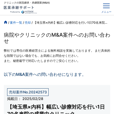
クリニックの医院継承・承継開業(M&A)
メニュー
/
案件一覧
/
売却
/
【埼玉県×内科】幅広い診療対応を行い1日70名来院の盛業中クリニック
病院やクリニックのM&A案件へのお問い合わ
せ
弊社では専任の医療経営士による無料相談を実施しております。
まだ具体的
な段階ではない場合でも、お気軽にお問合せください。
また、秘密厳守で対応いたしますのでご安心ください。
以下のM&A案件への問い合わせになります。
売却案件No.20242573
掲載日：
2025/02/28
【埼玉県×内科】幅広い診療対応を行い1日