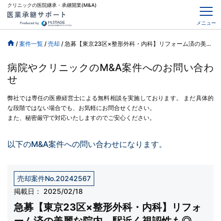
クリニックの医院継承・承継開業(M&A)
メニュー
/
案件一覧
/
売却
/
急募【東京23区×整形外科・内科】リフォーム済の美麗な院内、駅近く視認性も◎、診療科変更も応相談
病院やクリニックのM&A案件へのお問い合わ
せ
弊社では専任の医療経営士による無料相談を実施しております。
まだ具体的
な段階ではない場合でも、お気軽にお問合せください。
また、秘密厳守で対応いたしますのでご安心ください。
以下のM&A案件への問い合わせになります。
売却案件No.20242567
掲載日：
2025/02/18
急募【東京23区×整形外科・内科】リフォ