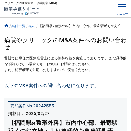
クリニックの医院継承・承継開業(M&A)
メニュー
/
案件一覧
/
売却
/
【福岡県×整形外科】市内中心部、最寄駅近くの好立地・より積極的な集患活動実施で収益拡大可能
病院やクリニックのM&A案件へのお問い合わ
せ
弊社では専任の医療経営士による無料相談を実施しております。
まだ具体的
な段階ではない場合でも、お気軽にお問合せください。
また、秘密厳守で対応いたしますのでご安心ください。
以下のM&A案件への問い合わせになります。
売却案件No.20242555
掲載日：
2025/02/27
【福岡県×整形外科】市内中心部、最寄駅