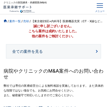
クリニックの医院継承・承継開業(M&A)
メニュー
/
案件一覧
/
売却
/
【東京都23区×内科等】医療機器充実（CT・X線などあり）・売上1億円超
誠に申し訳ございません。
こちら案件は成約いたしました。
他の案件をご検討ください。
全ての案件を見る
病院やクリニックのM&A案件へのお問い合わ
せ
弊社では専任の医療経営士による無料相談を実施しております。
まだ具体的
な段階ではない場合でも、お気軽にお問合せください。
また、秘密厳守で対応いたしますのでご安心ください。