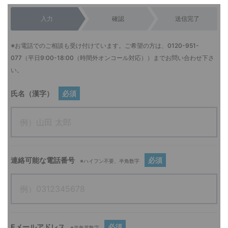
入力
確認
送信完了
※お電話でのご相談も受け付けています。ご希望の方は、
0120-951-
077
（平日9:00-18:00（時間外オンコール対応））までお問い合わせ下さ
い。
氏名（漢字）
必須
連絡可能な電話番号
必須
※ハイフン不要、半角数字
Eメールアドレス
必須
※半角英数字