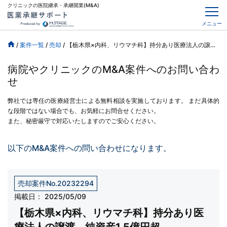
クリニックの医院継承・承継開業(M&A)
メニュー
/
案件一覧
/
売却
/
【栃木県×内科、リウマチ科】持分あり医療法人の譲渡、純資産1.5億円超
病院やクリニックのM&A案件へのお問い合わ
せ
弊社では専任の医療経営士による無料相談を実施しております。
まだ具体的
な段階ではない場合でも、お気軽にお問合せください。
また、秘密厳守で対応いたしますのでご安心ください。
以下のM&A案件への問い合わせになります。
売却案件No.20232294
掲載日：
2025/05/09
【栃木県×内科、リウマチ科】持分あり医