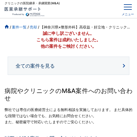
クリニックの医院継承・承継開業(M&A)
メニュー
/
案件一覧
/
売却
/
【神奈川県×整形外科】高収益・好立地・クリニックの事業譲渡（法人からの譲渡）
誠に申し訳ございません。
こちら案件は成約いたしました。
他の案件をご検討ください。
全ての案件を見る
病院やクリニックのM&A案件へのお問い合わ
せ
弊社では専任の医療経営士による無料相談を実施しております。
まだ具体的
な段階ではない場合でも、お気軽にお問合せください。
また、秘密厳守で対応いたしますのでご安心ください。