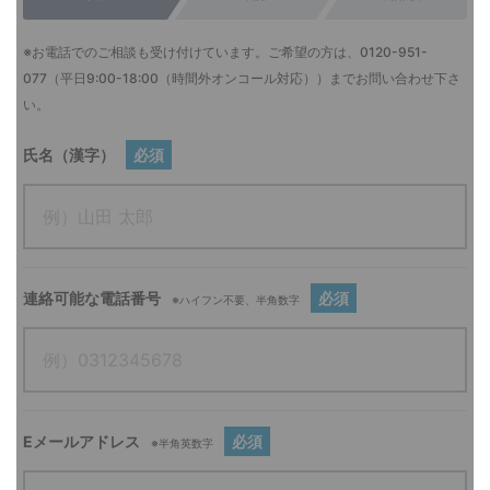
※お電話でのご相談も受け付けています。ご希望の方は、
0120-951-
077
（平日9:00-18:00（時間外オンコール対応））までお問い合わせ下さ
い。
氏名（漢字）
必須
連絡可能な電話番号
必須
※ハイフン不要、半角数字
Eメールアドレス
必須
※半角英数字