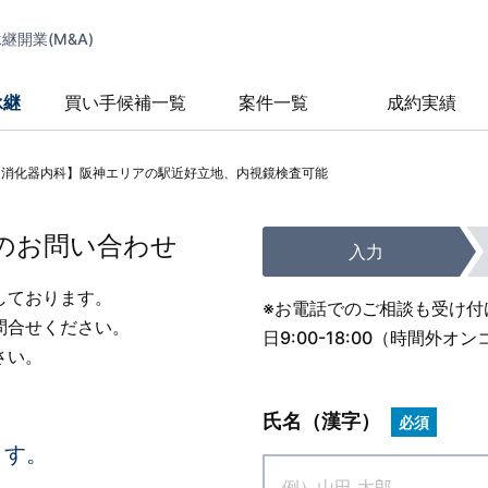
開業(M&A)
承継
買い手候補一覧
案件一覧
成約実績
・消化器内科】阪神エリアの駅近好立地、内視鏡検査可能
のお問い合わせ
入力
しております。
※お電話でのご相談も受け付
問合せください。
日9:00-18:00（時間
さい。
氏名（漢字）
必須
ます。