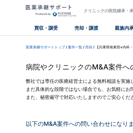
クリニックの医院継承・承継
買収・譲受
売却・譲渡
親族内
医業承継サポートトップ
/
案件一覧
/
売却
/
【兵庫県南東部×内科
病院やクリニックのM&A案件へ
弊社では専任の医療経営士による無料相談を実施
まだ具体的な段階ではない場合でも、お気軽にお
また、秘密厳守で対応いたしますのでご安心くだ
以下のM&A案件への問い合わせになり