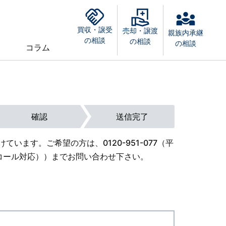
買収・譲受
売却・譲渡
親族内承継
の相談
の相談
の相談
コラム
確認
送信完了
けています。ご希望の方は、
0120-951-077
（平
外オンコール対応））までお問い合わせ下さい。