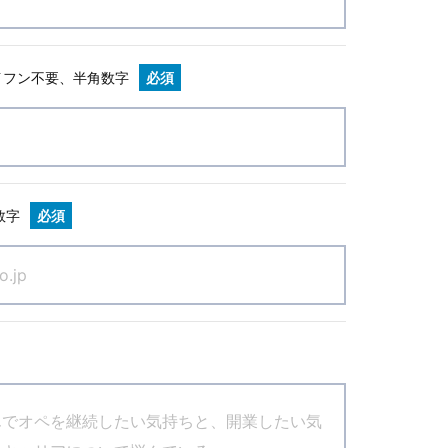
イフン不要、半角数字
必須
数字
必須