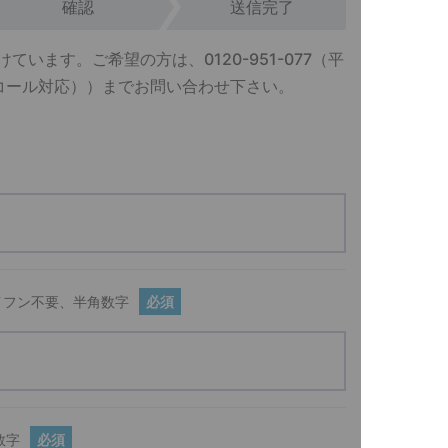
確認
送信完了
けています。ご希望の方は、
0120-951-077
（平
外オンコール対応））までお問い合わせ下さい。
イフン不要、半角数字
必須
数字
必須