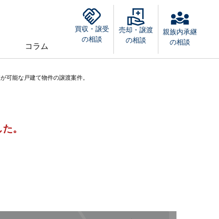
買収・譲受
売却・譲渡
親族内承継
の相談
の相談
の相談
コラム
業が可能な戸建て物件の譲渡案件。
した。