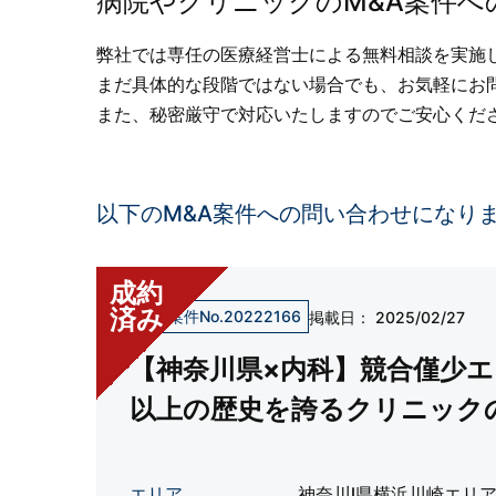
病院やクリニックのM&A案件へ
弊社では専任の医療経営士による無料相談を実施
まだ具体的な段階ではない場合でも、お気軽にお
また、秘密厳守で対応いたしますのでご安心くだ
以下のM&A案件への問い合わせになり
成約
済み
売却案件No.20222166
掲載日：
2025/02/27
【神奈川県×内科】競合僅少エ
以上の歴史を誇るクリニック
低コストでの承継開業が可能
の譲渡案件。
エリア
神奈川l県横浜川崎エリ