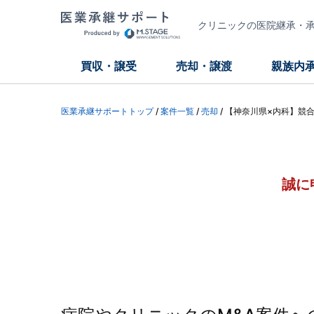
クリニックの医院継承・承継
買収・譲受
売却・譲渡
親族内
医業承継サポートトップ
/
案件一覧
/
売却
/
【神奈川県×内科】競
誠に