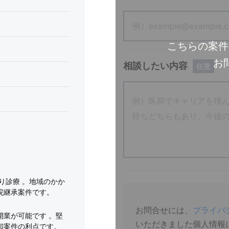
こちらの案件
お
相談したい内容
任意
り診療 。地域のかか
院継承案件です。
お問合せには、
プライバ
業が可能です 。堅
いただきました個人情報
却案件の利点です。