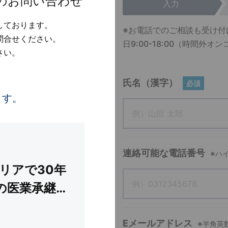
のお問い合わせ
入力
しております。
※お電話でのご相談も受け付
問合せください。
日9:00-18:00（時間
さい。
氏名（漢字）
必須
ます。
連絡可能な電話番号
※ハ
リアで30年
の医業承継。
な戸建て物件
Eメールアドレス
※半角英
ア