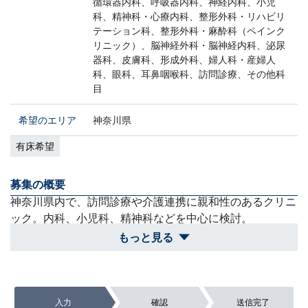
循環器内科、呼吸器内科、神経内科、小児
科、精神科・心療内科、整形外科・リハビリ
テーション科、整形外科・麻酔科（ペインク
リニック）、脳神経外科・脳神経内科、泌尿
器科、皮膚科、形成外科、婦人科・産婦人
科、眼科、耳鼻咽喉科、訪問診療、その他科
目
希望のエリア
神奈川県
有床希望
募集の概要
神奈川県内で、訪問診療や介護連携に親和性のあるクリニ
ック。内科、小児科、精神科などを中心に検討。
もっと見る
買収スケジュール
グループ全体の戦略に関わるため、慎重かつ前向きに検討
を進めます。デューデリジェンスにはご協力をお願いしま
入力
確認
送信完了