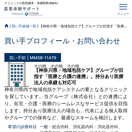
クリニックの医院継承・承継開業(M&A)
メニュー
/
買い手候補一覧
/
【神奈川県・地域包括ケア】グループが目指す「医療と介護の連携」。持分あり医療法人の承継も対応可
買い手プロフィール・お問い合わせ
買い手ID
MMSB-11479
その他 その他 その他
【神奈川県・地域包括ケア】グループが目
指す「医療と介護の連携」。持分あり医療
法人の承継も対応可
神奈川県内で地域包括ケアシステムの要となるクリニック
を探しています。当グループ（株式会社）との連携によ
り、在宅・介護・医療のシームレスなサービス提供を目指
します。持分あり医療法人の場合も、代表による個人取得
やグループでの保有など、最適なスキームを検討します。
希望の診療科目
一般・総合内科、消化器内科・消化器外科、