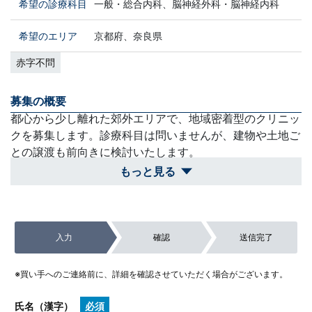
希望の診療科目
一般・総合内科、脳神経外科・脳神経内科
希望のエリア
京都府、奈良県
赤字不問
募集の概要
都心から少し離れた郊外エリアで、地域密着型のクリニッ
クを募集します。診療科目は問いませんが、建物や土地ご
との譲渡も前向きに検討いたします。
もっと見る
買収スケジュール
良いご縁があればスムーズに進めますが、先生の想いや地
域の状況をしっかり伺った上で、半年程度を目処に合意を
入力
確認
送信完了
目指します。
除外対象
※買い手へのご連絡前に、詳細を確認させていただく場合がございます。
都心繁華街のテナント型で家賃が高額な案件や、短期的な
利益回収のみを目的とした案件。
氏名（漢字）
必須