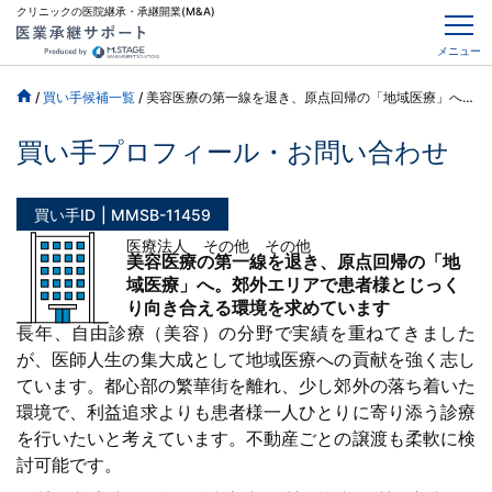
クリニックの医院継承・承継開業(M&A)
メニュー
/
買い手候補一覧
/
美容医療の第一線を退き、原点回帰の「地域医療」へ。郊外エリアで患者様とじっくり向き合える環境を求めています
買い手プロフィール・お問い合わせ
買い手ID
MMSB-11459
医療法人 その他 その他
美容医療の第一線を退き、原点回帰の「地
域医療」へ。郊外エリアで患者様とじっく
り向き合える環境を求めています
長年、自由診療（美容）の分野で実績を重ねてきました
が、医師人生の集大成として地域医療への貢献を強く志し
ています。都心部の繁華街を離れ、少し郊外の落ち着いた
環境で、利益追求よりも患者様一人ひとりに寄り添う診療
を行いたいと考えています。不動産ごとの譲渡も柔軟に検
討可能です。