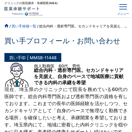
クリニックの医院継承・承継開業(M&A)
メニュー
/
買い手候補一覧
/
総合内科・透析専門医。セカンドキャリアを見据え、自身のペースで地域医療に貢献できる内科の承継を希望
買い手プロフィール・お問い合わせ
買い手ID
MMSB-11448
個人勤務医 60代 男性
総合内科・透析専門医。セカンドキャリア
を見据え、自身のペースで地域医療に貢献
できる内科の承継を希望
現在、埼玉県のクリニックにて院長を務めている60代の
医師です。総合内科専門医および透析専門医の資格を有し
ております。これまでの長年の医師経験を活かしつつ、セ
カンドキャリアとして「自身のペースで無理なく勤務でき
る場所」を確保したいと考え、承継開業を希望しておりま
す。埼玉県内にて、地域に密着した内科クリニックを穏や
かに引き継ぎ、患者様の健康をサポートし続けたいです。