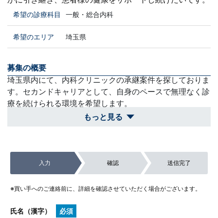
希望の診療科目
一般・総合内科
希望のエリア
埼玉県
募集の概要
埼玉県内にて、内科クリニックの承継案件を探しておりま
す。セカンドキャリアとして、自身のペースで無理なく診
療を続けられる環境を希望します。
もっと見る
買収スケジュール
現在の院長職の引き継ぎ等を考慮しつつ、売手様のご都合
やご引退のスケジュールに合わせて、急がずじっくりと丁
入力
確認
送信完了
寧な承継の準備を進めることが可能です。
除外対象
※買い手へのご連絡前に、詳細を確認させていただく場合がございます。
過酷な夜間対応が頻発するなど自身のペースで働けない案
件や、埼玉県外で通勤が極めて困難な案件。
氏名（漢字）
必須