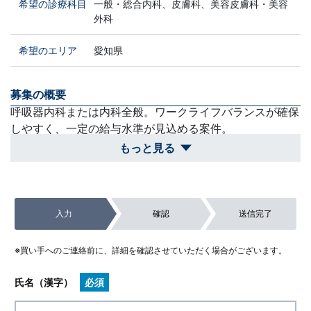
希望の診療科目
一般・総合内科、皮膚科、美容皮膚科・美容
外科
希望のエリア
愛知県
募集の概要
呼吸器内科または内科全般。ワークライフバランスが確保
しやすく、一定の給与水準が見込める案件。
もっと見る
買収スケジュール
2026年8月の専門医試験終了後、2027年1月頃の承継開始
を希望します。それ以前の開始は不可となります。
入力
確認
送信完了
除外対象
24時間の在宅医療対応など、現状の勤務医時代よりも拘
※買い手へのご連絡前に、詳細を確認させていただく場合がございます。
束時間が長くなるような案件は検討できません。
氏名（漢字）
必須