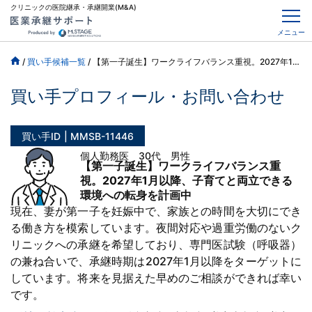
クリニックの医院継承・承継開業(M&A)
メニュー
/
買い手候補一覧
/
【第一子誕生】ワークライフバランス重視。2027年1月以降、子育てと両立できる環境への転身を計画中
買い手プロフィール・お問い合わせ
買い手ID
MMSB-11446
個人勤務医 30代 男性
【第一子誕生】ワークライフバランス重
視。2027年1月以降、子育てと両立できる
環境への転身を計画中
現在、妻が第一子を妊娠中で、家族との時間を大切にでき
る働き方を模索しています。夜間対応や過重労働のないク
リニックへの承継を希望しており、専門医試験（呼吸器）
の兼ね合いで、承継時期は2027年1月以降をターゲットに
しています。将来を見据えた早めのご相談ができれば幸い
です。