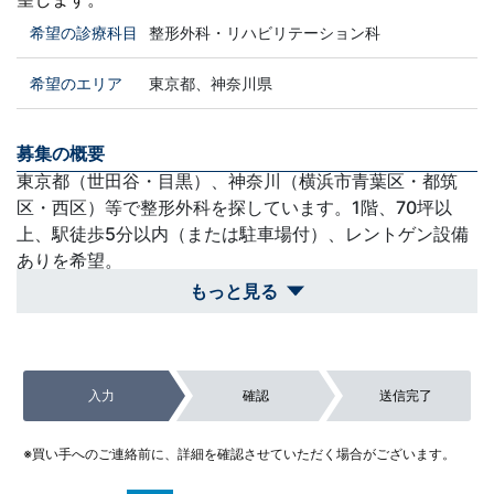
希望の診療科目
整形外科・リハビリテーション科
希望のエリア
東京都、神奈川県
募集の概要
東京都（世田谷・目黒）、神奈川（横浜市青葉区・都筑
区・西区）等で整形外科を探しています。1階、70坪以
上、駅徒歩5分以内（または駐車場付）、レントゲン設備
ありを希望。
もっと見る
買収スケジュール
2027年秋以降の開業を希望しているため、先生のご引退
計画等に合わせ、じっくりと時間をかけて丁寧な承継の準
入力
確認
送信完了
備を進めることが可能です。
除外対象
※買い手へのご連絡前に、詳細を確認させていただく場合がございます。
広さが70坪未満の案件や、2階以上でエレベーターが無い
など、整形外科・リハビリに適さない案件。