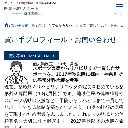
クリニックの医院継承・承継開業(M&A)
メニュー
/
買い手候補一覧
/
スポーツ支援からリハビリまで一貫したサポートを。2027年秋以降に都内・神奈川での整形外科承継を希望
買い手プロフィール・お問い合わせ
買い手ID
MMSB-11413
個人勤務医 30代 男性
スポーツ支援からリハビリまで一貫したサ
ポートを。2027年秋以降に都内・神奈川で
の整形外科承継を希望
現在、整形外科リハビリクリニックの院長を務めている整
形外科専門医（30代男性）です。地域住民の健康維持や
スポーツ活動の支援など、予防からリハビリまで一貫して
サポートできる体制を築きたいと考え、自身の理想の医療
を実現するため開業を志しました。これまでの地域との信
頼関係を大切に引き継ぎます。2027年秋以降の承継を希
望します。