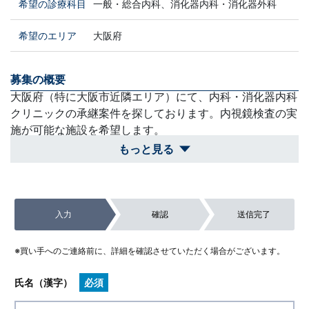
希望の診療科目
一般・総合内科、消化器内科・消化器外科
希望のエリア
大阪府
募集の概要
大阪府（特に大阪市近隣エリア）にて、内科・消化器内科
クリニックの承継案件を探しております。内視鏡検査の実
施が可能な施設を希望します。
もっと見る
買収スケジュール
内視鏡検査の実施可否など設備面での条件が合致すれば、
現在の勤務先との調整を図りつつ、前向きかつ円滑に引き
入力
確認
送信完了
継ぎの準備を進めさせていただきます。
除外対象
※買い手へのご連絡前に、詳細を確認させていただく場合がございます。
消化器内視鏡検査の実施や設備の導入が物理的に不可能な
手狭な物件や、大阪市近隣から遠い案件。
氏名（漢字）
必須