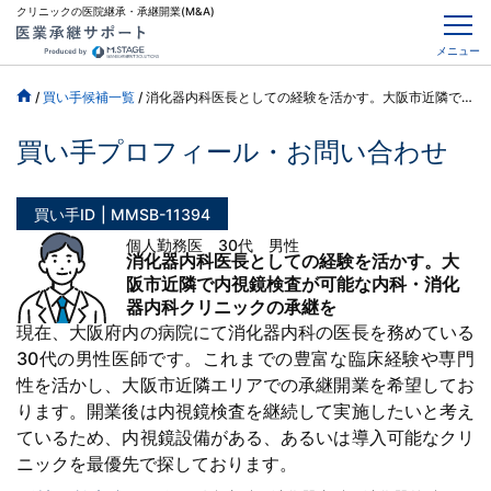
クリニックの医院継承・承継開業(M&A)
メニュー
/
買い手候補一覧
/
消化器内科医長としての経験を活かす。大阪市近隣で内視鏡検査が可能な内科・消化器内科クリニックの承継を
買い手プロフィール・お問い合わせ
買い手ID
MMSB-11394
個人勤務医 30代 男性
消化器内科医長としての経験を活かす。大
阪市近隣で内視鏡検査が可能な内科・消化
器内科クリニックの承継を
現在、大阪府内の病院にて消化器内科の医長を務めている
30代の男性医師です。これまでの豊富な臨床経験や専門
性を活かし、大阪市近隣エリアでの承継開業を希望してお
ります。開業後は内視鏡検査を継続して実施したいと考え
ているため、内視鏡設備がある、あるいは導入可能なクリ
ニックを最優先で探しております。