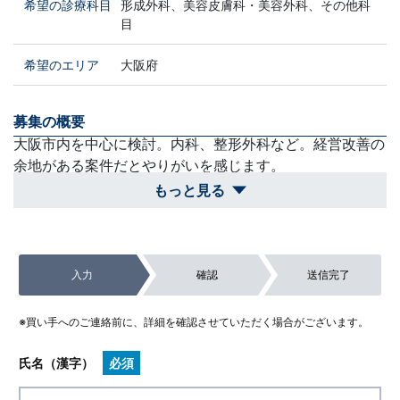
希望の診療科目
形成外科、美容皮膚科・美容外科、その他科
目
希望のエリア
大阪府
募集の概要
大阪市内を中心に検討。内科、整形外科など。経営改善の
余地がある案件だとやりがいを感じます。
もっと見る
買収スケジュール
父の法人のサポートも受けられるため、資金調達等は比較
的スムーズに進められます。
入力
確認
送信完了
除外対象
経営権が全く得られない（単なる雇われ院長）案件や、裁
※買い手へのご連絡前に、詳細を確認させていただく場合がございます。
量権が極端に小さい案件。
氏名（漢字）
必須