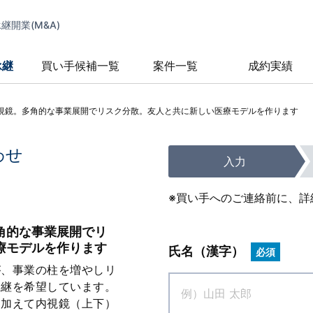
開業(M&A)
承継
買い手候補一覧
案件一覧
成約実績
視鏡。多角的な事業展開でリスク分散。友人と共に新しい医療モデルを作ります
わせ
入力
※買い手へのご連絡前に、詳
角的な事業展開でリ
療モデルを作ります
氏名（漢字）
必須
が、事業の柱を増やしリ
承継を希望しています。
に加えて内視鏡（上下）