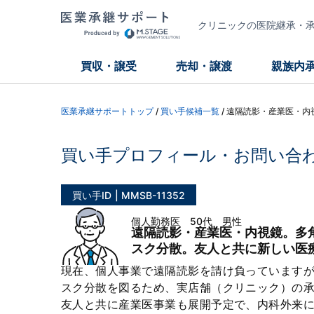
クリニックの医院継承・承継
買収・譲受
売却・譲渡
親族内
医業承継サポートトップ
/
買い手候補一覧
/
遠隔読影・産業医・内
買い手プロフィール・お問い合
買い手ID
MMSB-11352
個人勤務医 50代 男性
遠隔読影・産業医・内視鏡。多
スク分散。友人と共に新しい医
現在、個人事業で遠隔読影を請け負っています
スク分散を図るため、実店舗（クリニック）の
友人と共に産業医事業も展開予定で、内科外来