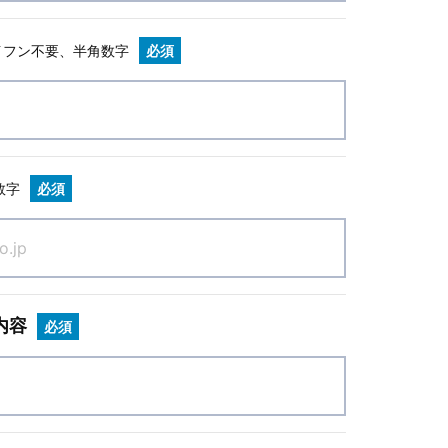
イフン不要、半角数字
必須
数字
必須
内容
必須