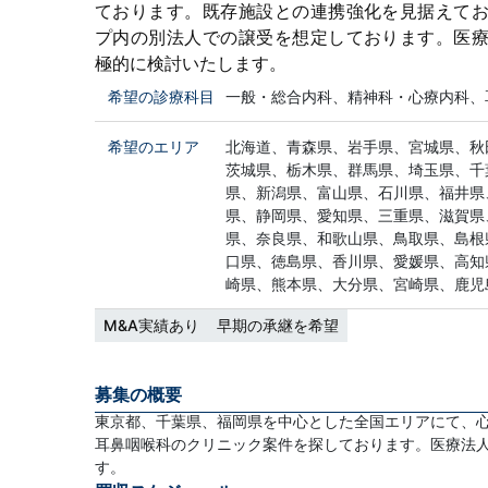
ております。既存施設との連携強化を見据えて
プ内の別法人での譲受を想定しております。医
極的に検討いたします。
希望の診療科目
一般・総合内科、精神科・心療内科、
希望のエリア
北海道、青森県、岩手県、宮城県、秋
茨城県、栃木県、群馬県、埼玉県、千
県、新潟県、富山県、石川県、福井県
県、静岡県、愛知県、三重県、滋賀県
県、奈良県、和歌山県、鳥取県、島根
口県、徳島県、香川県、愛媛県、高知
崎県、熊本県、大分県、宮崎県、鹿児
M&A実績あり
早期の承継を希望
募集の概要
東京都、千葉県、福岡県を中心とした全国エリアにて、
耳鼻咽喉科のクリニック案件を探しております。医療法
す。