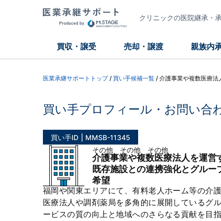
クリニックの医院継承・承継
買収・譲受
売却・譲渡
親族内
医業承継サポートトップ
/
買い手候補一覧
/
介護事業や複数医療法
買い手プロフィール・お問い合
買い手ID
MMSB-11345
その他 その他 その他
介護事業や複数医療法人を運営
既存施設との連携強化とグルー
希望
福岡や関東エリアにて、有料老人ホーム等の介
医療法人や調剤薬局を多角的に展開しているグ
ービスの質の向上と地域へのさらなる貢献を目