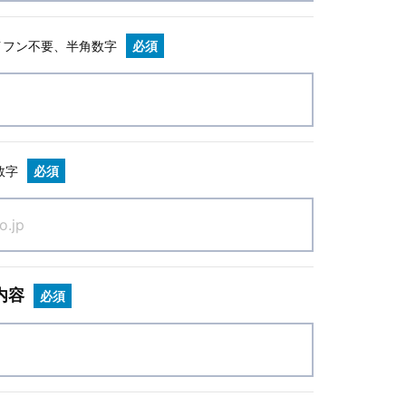
イフン不要、半角数字
必須
数字
必須
内容
必須