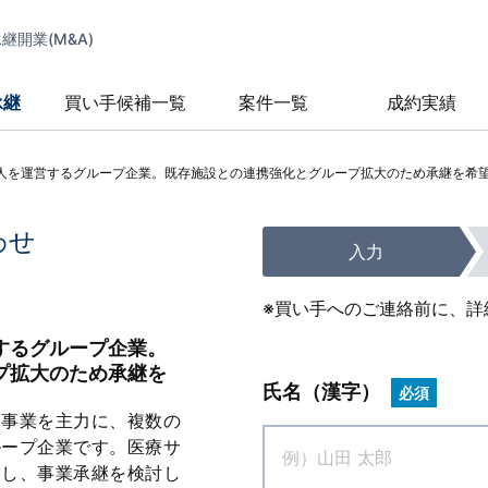
開業(M&A)
承継
買い手候補一覧
案件一覧
成約実績
人を運営するグループ企業。既存施設との連携強化とグループ拡大のため承継を希
わせ
入力
※買い手へのご連絡前に、詳
するグループ企業。
プ拡大のため承継を
氏名（漢字）
必須
護事業を主力に、複数の
ループ企業です。医療サ
指し、事業承継を検討し