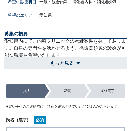
希望の診療科目
一般・総合内科、消化器内科・消化器外科
希望のエリア
愛知県
募集の概要
愛知県内にて、内科クリニックの承継案件を探しておりま
す。自身の専門性を活かせるよう、循環器領域の診療が可
能な環境を希望いたします。
もっと見る
買収スケジュール
現在の勤務先との退職時期等の調整を図りながら、双方に
とって無理のないスケジュールで、丁寧かつ着実な承継手
入力
確認
送信完了
続きを進めたいと考えております。
除外対象
※買い手へのご連絡前に、詳細を確認させていただく場合がございます。
消化器内視鏡検査の実施が必須となる案件や、愛知県外で
通勤が極めて困難なエリアの案件。
氏名（漢字）
必須