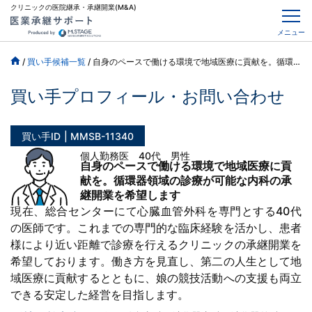
クリニックの医院継承・承継開業(M&A)
メニュー
/
買い手候補一覧
/
自身のペースで働ける環境で地域医療に貢献を。循環器領域の診療が可能な内科の承継開業を希望します
買い手プロフィール・お問い合わせ
買い手ID
MMSB-11340
個人勤務医 40代 男性
自身のペースで働ける環境で地域医療に貢
献を。循環器領域の診療が可能な内科の承
継開業を希望します
現在、総合センターにて心臓血管外科を専門とする40代
の医師です。これまでの専門的な臨床経験を活かし、患者
様により近い距離で診療を行えるクリニックの承継開業を
希望しております。働き方を見直し、第二の人生として地
域医療に貢献するとともに、娘の競技活動への支援も両立
できる安定した経営を目指します。