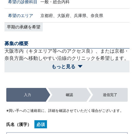
希望の診療科目
一般・総合内科
希望のエリア
京都府、大阪府、兵庫県、奈良県
早期の承継を希望
募集の概要
大阪市内（キタエリア等へのアクセス良）、または京都・
奈良方面へ移動しやすい沿線のクリニックを希望します。
もっと見る
買収スケジュール
子供の進級や学校行事のタイミングも考慮したいため、急
ぎすぎず、条件の合う案件をじっくり探したいスタンスで
入力
確認
送信完了
す。
除外対象
※買い手へのご連絡前に、詳細を確認させていただく場合がございます。
通勤時間が長く、子供の送迎やサポートに支障が出る立
地。専門外の外科処置が必須となる案件。
氏名（漢字）
必須