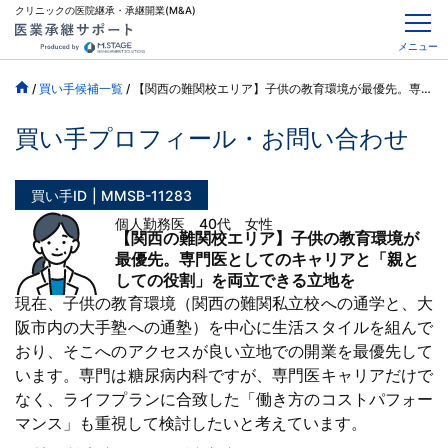
クリニックの医院継承・承継開業(M&A)
メニュー
/
買い手候補一覧
/
【関西の難関校エリア】子供の教育環境が最優先。専門医としてのキャリアと「親としての役割」を両立できる立地を
買い手プロフィール・お問い合わせ
買い手ID
MMSB-11283
個人勤務医 40代 女性
【関西の難関校エリア】子供の教育環境が
最優先。専門医としてのキャリアと「親と
しての役割」を両立できる立地を
現在、子供の教育環境（関西の難関私立校への通学と、大
阪市内の大手塾への通塾）を中心に生活スタイルを組んで
おり、そこへのアクセスが良い立地での開業を最優先して
います。専門は糖尿病内科ですが、専門医キャリアだけで
なく、ライフプランに合致した「働き方のコストパフォー
マンス」も重視して検討したいと考えています。