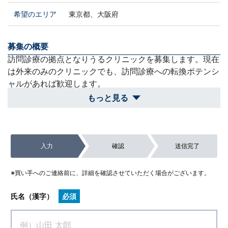
希望のエリア
東京都、大阪府
募集の概要
訪問診療の拠点となりうるクリニックを募集します。現在
は外来のみのクリニックでも、訪問診療への転換ポテンシ
ャルがあれば歓迎します。
もっと見る
買収スケジュール
内覧から条件提示までスピーディーに行います。外来診療
を止めずにスムーズに移行できるよう配慮します。
入力
確認
送信完了
除外対象
外来患者数が極端に少ない（1日10名以下など）案件や、
※買い手へのご連絡前に、詳細を確認させていただく場合がございます。
訪問診療の需要が見込めないエリア。
氏名（漢字）
必須