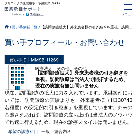
クリニックの医院継承・承継開業(M&A)
メニュー
/
買い手候補一覧
/
【訪問診療拡大】外来患者様の引き継ぎを重視。訪問診療は当法人で開拓するため、現在の実施有無は問いません
買い手プロフィール・お問い合わせ
買い手ID
MMSB-11269
医療法人 その他 その他
【訪問診療拡大】外来患者様の引き継ぎを
重視。訪問診療は当法人で開拓するため、
現在の実施有無は問いません
現在、訪問診療の拡大に力を入れています。承継案件にお
いては、訪問診療の実績よりも「外来患者様（1日30?40
名程度）の安定的な引き継ぎ」を重視しています。外来の
基盤さえあれば、訪問診療の立ち上げは当法人のノウハウ
で迅速に行えるため、現在の診療スタイルは問いません。
希望の診療科目
一般・総合内科