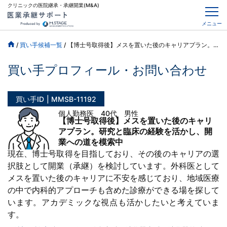
クリニックの医院継承・承継開業(M&A)
メニュー
/
買い手候補一覧
/
【博士号取得後】メスを置いた後のキャリアプラン。研究と臨床の経験を活かし、開業への道を模索中
買い手プロフィール・お問い合わせ
買い手ID
MMSB-11192
個人勤務医 40代 男性
【博士号取得後】メスを置いた後のキャリ
アプラン。研究と臨床の経験を活かし、開
業への道を模索中
現在、博士号取得を目指しており、その後のキャリアの選
択肢として開業（承継）を検討しています。外科医として
メスを置いた後のキャリアに不安を感じており、地域医療
の中で内科的アプローチも含めた診療ができる場を探して
います。アカデミックな視点も活かしたいと考えていま
す。