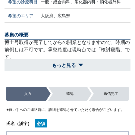
希望の診療科目
一般・総合内科、消化器内科・消化器外科
希望のエリア
大阪府、広島県
募集の概要
博士号取得が完了してからの開業となりますので、時期の
前倒しは不可です。承継確度は現時点では「検討段階」で
す。
もっと見る
買収スケジュール
博士号取得の目処が立ってからの本格稼働となります。長
期的な視点で情報をいただきたいです。
入力
確認
送信完了
除外対象
今すぐの承継を希望する急募案件。外科手術設備が必須と
※買い手へのご連絡前に、詳細を確認させていただく場合がございます。
なるような重装備な案件。
氏名（漢字）
必須