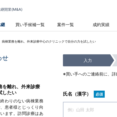
開業(M&A)
承継
買い手候補一覧
案件一覧
成約実績
。病棟業務を離れ、外来診療中心のクリニックで自分の力を試したい
わせ
入力
※買い手へのご連絡前に、詳
務を離れ、外来診療
試したい
氏名（漢字）
必須
、終わりのない病棟業務
で、患者様とじっくり向
ています。訪問診療はあ