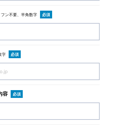
イフン不要、半角数字
必須
数字
必須
内容
必須