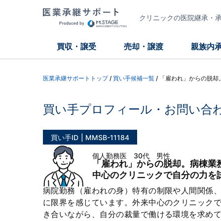
クリニックの医院継承・承継
買収・譲受
売却・譲渡
親族内
医業承継サポートトップ
/
買い手候補一覧
/
「雇われ」からの脱却
買い手プロフィール・お問い合
買い手ID
MMSB-11184
個人勤務医 30代 男性
「雇われ」からの脱却。病棟業
中心のクリニックで自分の力を
病院勤務（雇われの身）特有の制限や人間関係
に限界を感じています。外来中心のクリニック
き合いながら、自分の裁量で働ける環境を求め