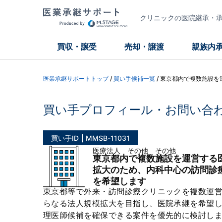
クリニックの医院継承・承継
買収・譲受
売却・譲渡
親族内
医業承継サポートトップ
/
買い手候補一覧
/
東京都内で複数施設を
買い手プロフィール・お問い合
買い手ID
MMSB-11031
医療法人 その他 その他
東京都内で複数施設を運営する
拡大のため、内科中心の訪問診
を希望します
東京都等で外来・訪問診療クリニックを複数運
らなる法人規模拡大を目指し、医院承継を希望
理医師候補を確保できる案件を優先的に検討し