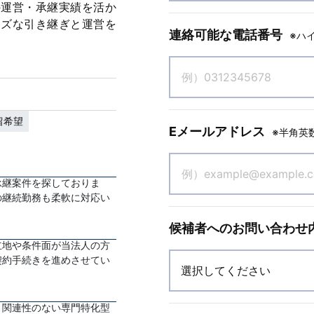
の運営・承継実績を活か
ーズな引き継ぎと運営を
連絡可能な電話番号
※ハ
留希望
Eメールアドレス
※半角英
承継案件を探しておりま
の継続勤務も柔軟に対応い
候補者へのお問い合わせ
立地や条件面が当法人の方
契約手続きを進めさせてい
と関連性のない専門特化型