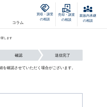
買収・譲受
売却・譲渡
親族内承継
の相談
の相談
の相談
コラム
希望します
確認
送信完了
細を確認させていただく場合がございます。