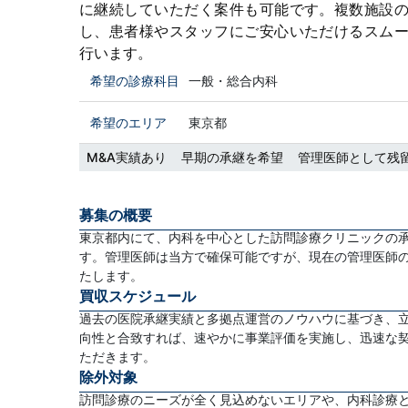
に継続していただく案件も可能です。複数施設
し、患者様やスタッフにご安心いただけるスム
行います。
希望の診療科目
一般・総合内科
希望のエリア
東京都
M&A実績あり
早期の承継を希望
管理医師として残
募集の概要
東京都内にて、内科を中心とした訪問診療クリニックの
す。管理医師は当方で確保可能ですが、現在の管理医師
たします。
買収スケジュール
過去の医院承継実績と多拠点運営のノウハウに基づき、
向性と合致すれば、速やかに事業評価を実施し、迅速な
ただきます。
除外対象
訪問診療のニーズが全く見込めないエリアや、内科診療