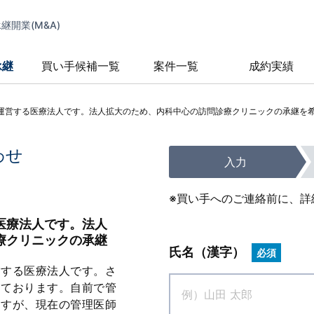
開業(M&A)
承継
買い手候補一覧
案件一覧
成約実績
運営する医療法人です。法人拡大のため、内科中心の訪問診療クリニックの承継を
わせ
入力
※買い手へのご連絡前に、詳
医療法人です。法人
療クリニックの承継
氏名（漢字）
必須
営する医療法人です。さ
しております。自前で管
ますが、現在の管理医師