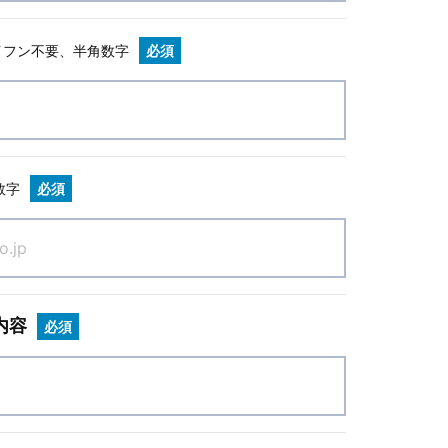
イフン不要、半角数字
必須
数字
必須
内容
必須