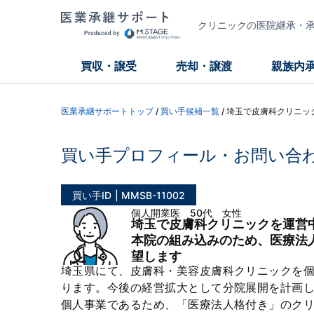
クリニックの医院継承・承継
買収・譲受
売却・譲渡
親族内
医業承継サポートトップ
/
買い手候補一覧
/
埼玉で皮膚科クリニッ
買い手プロフィール・お問い合
買い手ID
MMSB-11002
個人開業医 50代 女性
埼玉で皮膚科クリニックを運営
本院の組み込みのため、医療法
望します
埼玉県にて、皮膚科・美容皮膚科クリニックを
ります。今後の経営拡大として分院展開を計画
個人事業であるため、「医療法人格付き」のク