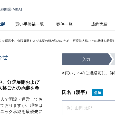
開業(M&A)
承継
買い手候補一覧
案件一覧
成約実績
クを運営中。分院展開および本院の組み込みのため、医療法人格ごとの承継を希望
わせ
入力
※買い手へのご連絡前に、詳
中。分院展開および
人格ごとの承継を希
氏名（漢字）
必須
個人で開設・運営してお
しておりますが、現在は
リニック承継を最優先に