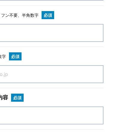
イフン不要、半角数字
必須
数字
必須
内容
必須