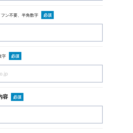
イフン不要、半角数字
必須
数字
必須
内容
必須