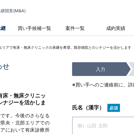
開業(M&A)
承継
買い手候補一覧
案件一覧
成約実績
エリアで有床・無床クリニックの承継を希望。既存病院とのシナジーを活かします
わせ
入力
※買い手へのご連絡前に、詳
有床・無床クリニッ
シナジーを活かしま
氏名（漢字）
必須
人です。今後のさらなる
川県央・北部エリアでの
リアにおいて有床診療所