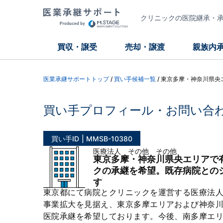
クリニックの医院継承・承継
買収・譲受
売却・譲渡
親族内
医業承継サポートトップ
/
買い手候補一覧
/
東京多摩・神奈川県央
買い手プロフィール・お問い合
買い手ID
MMSB-10380
医療法人 その他 その他
東京多摩・神奈川県央エリアで
クの承継を希望。既存病院との
す
東京都にて病院とクリニックを運営する医療法
事業拡大を見据え、東京多摩エリアおよび神奈
医院承継を希望しております。今後、南多摩エ