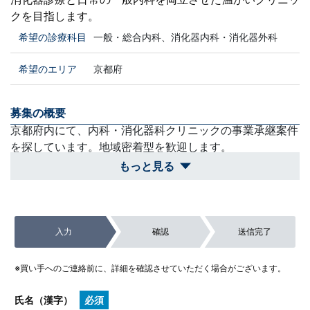
クを目指します。
希望の診療科目
一般・総合内科、消化器内科・消化器外科
希望のエリア
京都府
募集の概要
京都府内にて、内科・消化器科クリニックの事業承継案件
を探しています。地域密着型を歓迎します。
もっと見る
買収スケジュール
自身の思い描くキャリアプランに合致する良縁があれば、
迅速に事業評価を行い、スピーディーに協議へ進みます。
入力
確認
送信完了
除外対象
京都府外の案件や、内科・消化器科の診療を行うのに物理
※買い手へのご連絡前に、詳細を確認させていただく場合がございます。
的・環境的に適さない物件。
氏名（漢字）
必須