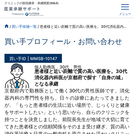
クリニックの医院継承・承継開業(M&A)
メニュー
/
買い手候補一覧
/
患者様と近い距離で質の高い医療を。30代消化器内科医が京都府で探す「自身の城」となる承継
買い手プロフィール・お問い合わせ
買い手ID
MMSB-10147
個人勤務医 30代 男性
患者様と近い距離で質の高い医療を。30代
消化器内科医が京都府で探す「自身の城」
となる承継
京都府内で勤務医として働く30代の男性医師です。消化
器内科の専門性を持ち、日々の診療にあたってきました
が、「もっと患者様の生活に近い場所で、じっくりと健康
をサポートしたい」という思いから、自らのクリニックを
持つことを決意しました。前院長先生が地域で大切に育て
てきた患者様との信頼関係をそのまま受け継ぎ、質の高い
消化器診療と日常の一般内科を両立させた温かいクリニッ