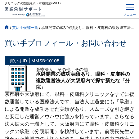
クリニックの医院継承・承継開業(M&A)
メニュー
/
買い手候補一覧
/
承継開業の成功実績あり。眼科・皮膚科の複数運営法人が大阪府内で探す新たな「分院」
買い手プロフィール・お問い合わせ
買い手ID
MMSB-10105
医療法人 その他 その他
承継開業の成功実績あり。眼科・皮膚科の
複数運営法人が大阪府内で探す新たな「分
院」
京都府や大阪府にて、眼科・皮膚科クリニックをすでに複
数運営している医療法人です。当法人は過去にも「承継」
による開業を成功させた実績があり、スムーズな引き継ぎ
と安定した運営ノウハウに強みを持っています。さらなる
法人拡大の一環として、大阪府内にて眼科・皮膚科クリニ
ックの承継（分院展開）を検討しています。前院長先生が
築かれた地域での大切な役割を、当法人の組織力で確実に