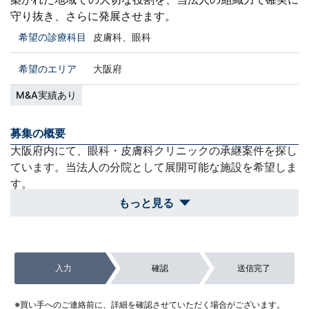
守り抜き、さらに発展させます。
希望の診療科目
皮膚科、眼科
希望のエリア
大阪府
M&A実績あり
募集の概要
大阪府内にて、眼科・皮膚科クリニックの承継案件を探し
ています。当法人の分院として展開可能な施設を希望しま
す。
もっと見る
買収スケジュール
過去の承継実績も活かし、立地や事業性が条件に合致すれ
ば速やかに事業評価・手続きへと進みます。
入力
確認
送信完了
除外対象
大阪府外の案件や、眼科・皮膚科診療と全く関連性のない
※買い手へのご連絡前に、詳細を確認させていただく場合がございます。