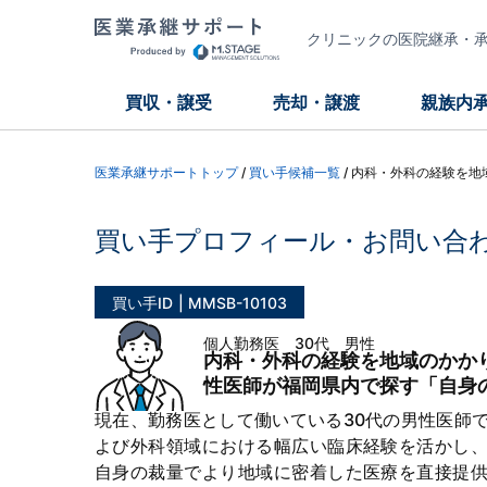
クリニックの医院継承・承継
買収・譲受
売却・譲渡
親族内
医業承継サポートトップ
/
買い手候補一覧
/
内科・外科の経験を地
買い手プロフィール・お問い合
買い手ID
MMSB-10103
個人勤務医 30代 男性
内科・外科の経験を地域のかか
性医師が福岡県内で探す「自身
現在、勤務医として働いている30代の男性医師
よび外科領域における幅広い臨床経験を活かし
自身の裁量でより地域に密着した医療を直接提