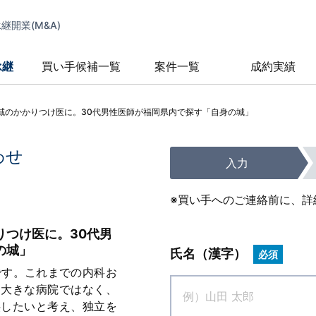
開業(M&A)
承継
買い手候補一覧
案件一覧
成約実績
域のかかりつけ医に。30代男性医師が福岡県内で探す「自身の城」
わせ
入力
※買い手へのご連絡前に、詳
りつけ医に。30代男
の城」
氏名（漢字）
必須
です。これまでの内科お
、大きな病院ではなく、
供したいと考え、独立を