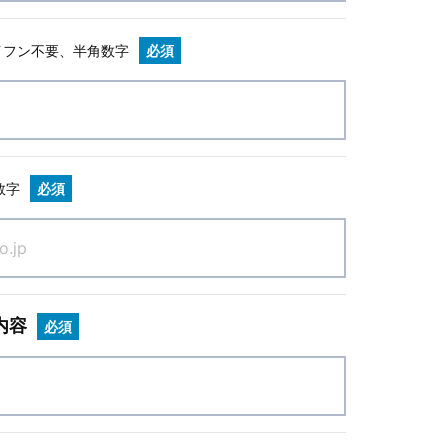
イフン不要、半角数字
必須
数字
必須
内容
必須