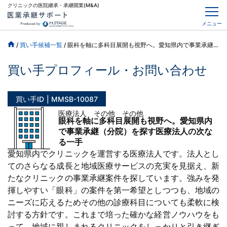
クリニックの医院継承・承継開業(M&A)
メニュー
/
買い手候補一覧
/
眼科を軸に多科目展開も視野へ。愛知県内で事業承継（分院）を探す医療法人の次なる一手
買い手プロフィール・お問い合わせ
買い手ID
MMSB-10087
医療法人 その他 その他
眼科を軸に多科目展開も視野へ。愛知県内
で事業承継（分院）を探す医療法人の次な
る一手
愛知県内でクリニックを運営する医療法人です。法人とし
てのさらなる成長と地域医療サービスの充実を見据え、新
たなクリニックの事業承継案件を探しています。強みを発
揮しやすい「眼科」の案件を第一希望としつつも、地域の
ニーズに応えるためその他の診療科目についても柔軟に検
討する方針です。これまで培った確かな経営ノウハウをも
って、地域に親しまれるクリニックをしっかりと引き継ぎ