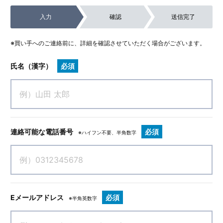
法人の事業拡大戦略に基づくため、立地や条件が合致すれ
ば、速やかに事業評価と承継手続きへと進みます。
入力
確認
送信完了
除外対象
愛知県外の案件や、法人の運営方針と合致しない極端な赤
※買い手へのご連絡前に、詳細を確認させていただく場合がございます。
字案件。
氏名（漢字）
必須
連絡可能な電話番号
必須
※ハイフン不要、半角数字
Eメールアドレス
必須
※半角英数字