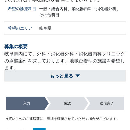
希望の診療科目
一般・総合内科、消化器内科・消化器外科、
その他科目
希望のエリア
岐阜県
募集の概要
岐阜県内にて、外科・消化器外科・消化器内科クリニック
の承継案件を探しております。地域密着型の施設を希望し
ます。
もっと見る
買収スケジュール
自身のキャリアプランと合致する良縁があれば、現在の勤
務先との退職時期等の調整を図りながら、双方に無理のな
入力
確認
送信完了
いペースで着実に承継準備を進めさせていただきます。
除外対象
※買い手へのご連絡前に、詳細を確認させていただく場合がございます。
岐阜県外の案件や、外科・消化器内科の診療を行うための
設備・環境が整っていない案件。