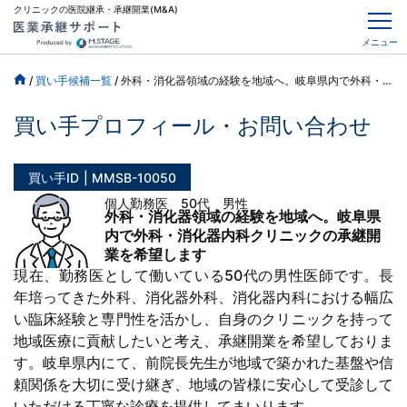
クリニックの医院継承・承継開業(M&A)
メニュー
/
買い手候補一覧
/
外科・消化器領域の経験を地域へ。岐阜県内で外科・消化器内科クリニックの承継開業を希望します
買い手プロフィール・お問い合わせ
買い手ID
MMSB-10050
個人勤務医 50代 男性
外科・消化器領域の経験を地域へ。岐阜県
内で外科・消化器内科クリニックの承継開
業を希望します
現在、勤務医として働いている50代の男性医師です。長
年培ってきた外科、消化器外科、消化器内科における幅広
い臨床経験と専門性を活かし、自身のクリニックを持って
地域医療に貢献したいと考え、承継開業を希望しておりま
す。岐阜県内にて、前院長先生が地域で築かれた基盤や信
頼関係を大切に受け継ぎ、地域の皆様に安心して受診して
いただける丁寧な診療を提供してまいります。