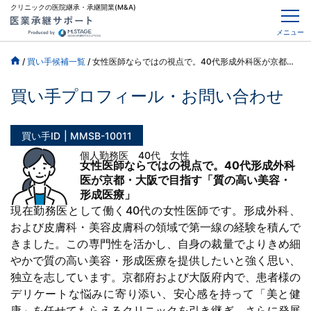
クリニックの医院継承・承継開業(M&A)
メニュー
/
買い手候補一覧
/
女性医師ならではの視点で。40代形成外科医が京都・大阪で目指す「質の高い美容・形成医療」
買い手プロフィール・お問い合わせ
買い手ID
MMSB-10011
個人勤務医 40代 女性
女性医師ならではの視点で。40代形成外科
医が京都・大阪で目指す「質の高い美容・
形成医療」
現在勤務医として働く40代の女性医師です。形成外科、
および皮膚科・美容皮膚科の領域で第一線の経験を積んで
きました。この専門性を活かし、自身の裁量でよりきめ細
やかで質の高い美容・形成医療を提供したいと強く思い、
独立を志しています。京都府および大阪府内で、患者様の
デリケートな悩みに寄り添い、安心感を持って「美と健
康」を任せてもらえるクリニックを引き継ぎ、さらに発展