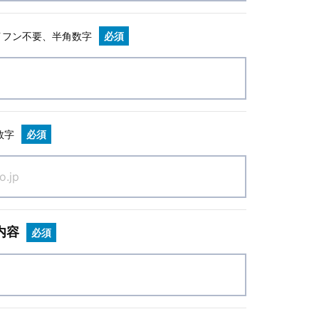
イフン不要、半角数字
必須
数字
必須
内容
必須