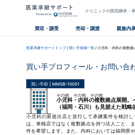
クリニックの医院継承・承継
買収・譲受
売却・譲渡
親族内
医業承継サポートトップ
/
買い手候補一覧
/
小児科・内科の複数拠
買い手プロフィール・お問い合
買い手ID
MMSB-10001
その他 その他 その他
小児科・内科の複数拠点展開。
（福岡・石川）も見据えた戦略
小児科の新規出店と並行して承継案件を検討し
は、単独店ではなく複数拠点を持つ法人ごと、
件を希望します。また、内科においては福岡県