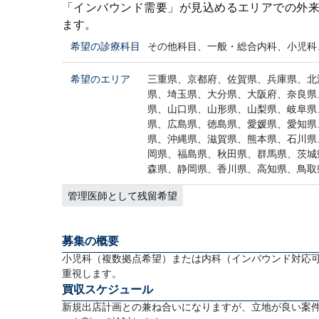
「インバウンド需要」が見込めるエリアでの外
ます。
希望の診療科目
その他科目、一般・総合内科、小児科
希望のエリア
三重県、京都府、佐賀県、兵庫県、北
県、埼玉県、大分県、大阪府、奈良県
県、山口県、山形県、山梨県、岐阜県
県、広島県、徳島県、愛媛県、愛知県
県、沖縄県、滋賀県、熊本県、石川県
岡県、福島県、秋田県、群馬県、茨城
森県、静岡県、香川県、高知県、鳥取
管理医師として残留希望
募集の概要
小児科（複数拠点希望）または内科（インバウンド対応
重視します。
買収スケジュール
新規出店計画との兼ね合いになりますが、立地が良い案