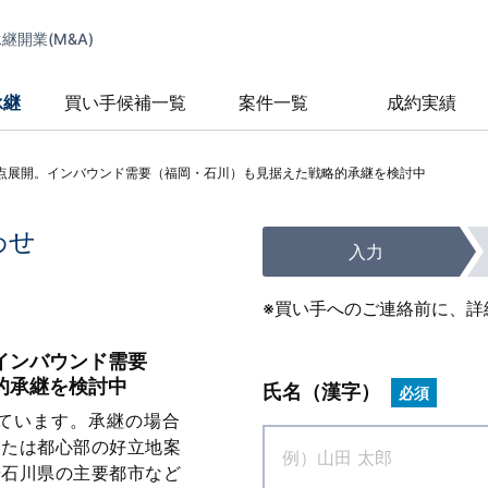
開業(M&A)
承継
買い手候補一覧
案件一覧
成約実績
点展開。インバウンド需要（福岡・石川）も見据えた戦略的承継を検討中
わせ
入力
※買い手へのご連絡前に、詳
インバウンド需要
的承継を検討中
氏名（漢字）
必須
ています。承継の場合
または都心部の好立地案
や石川県の主要都市など