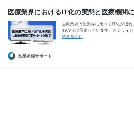
医療業界におけるIT化の実態と医療機関
医療業界は他業界に比べてIT化が遅れ
49.9％に留まっています。オンライン
医
続きを読む
療
業
界
医業承継サポート
に
お
け
る
IT
化
の
実
態
と
医
療