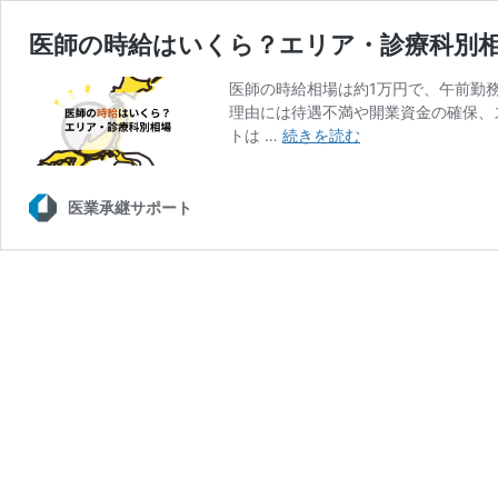
医師の時給はいくら？エリア・診療科別
医師の時給相場は約1万円で、午前勤
理由には待遇不満や開業資金の確保、
医
トは …
続きを読む
師
の
時
医業承継サポート
給
は
い
く
ら？
エ
リ
ア・
診
療
科
別