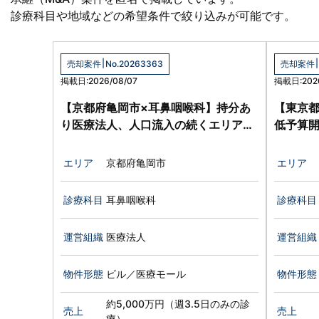
診療科目や地域などの希望条件で絞り込みが可能です。
|
|
売却案件
No.20263363
売却案件
掲載日:2026/08/07
掲載日:2026
【京都府亀岡市×耳鼻咽喉科】持分あ
【東京都
り医療法人、人口流入の続くエリアで
低予算
拡大余地大
定的な
エリア
京都府亀岡市
エリア
診療科目
耳鼻咽喉科
診療科目
運営組織
医療法人
運営組織
物件形態
ビル／医療モール
物件形態
約5,000万円（週3.5日のみの診
売上
売上
療）