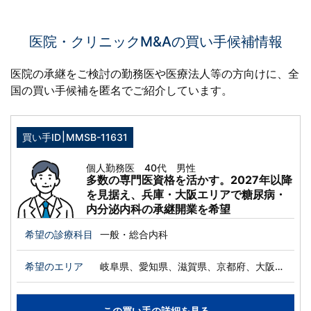
医院・クリニックM&Aの買い手候補情報
医院の承継をご検討の勤務医や医療法人等の方向けに、
全
国の買い手候補を匿名でご紹介しています。
|
買い手ID
MMSB-11631
個人勤務医 40代 男性
多数の専門医資格を活かす。2027年以降
を見据え、兵庫・大阪エリアで糖尿病・
内分泌内科の承継開業を希望
希望の診療科目
一般・総合内科
希望のエリア
岐阜県、愛知県、滋賀県、京都府、大阪
府、兵庫県、奈良県、和歌山県、岡山県、
徳島県、香川県
この買い手の詳細を見る