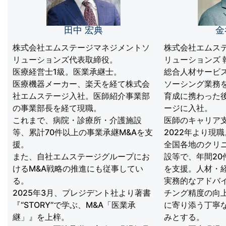
田中 宏典
金
株式会社エムステージマネジメントソ
株式会社エムス
リューションズ代表取締役。
リューションズ 
医療経営士1級。医業承継士。
総合人材サービ
医療機器メーカー、楽天を経て株式会
ソーシング業務
社エムステージ入社。医師紹介事業部
育成に携わった
の事業部長を経て現職。
ージに入社。
これまで、病院・診療所・介護施設
医師のキャリア
等、累計70件以上の事業承継M&Aを支
2022年より現職
援。
全国各地のクリ
また、自社エムステージグループにお
設等で、年間20
けるM&A戦略の推進にも従事してい
を支援。人材・
る。
実務的なアドバ
2025年3月、プレジデント社より著書
チング精度の向
『“STORY”で学ぶ、M&A「医業承
に寄り添う丁寧
継」』を上梓。
みとする。