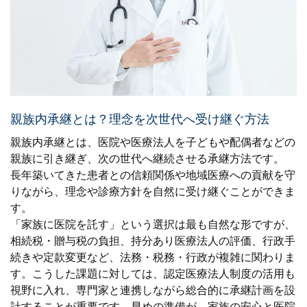
親族内承継とは？理念を次世代へ受け継ぐ方法
親族内承継とは、医院や医療法人を子どもや配偶者などの
親族に引き継ぎ、次の世代へ継続させる承継方法です。
長年築いてきた患者との信頼関係や地域医療への貢献を守
りながら、理念や診療方針を自然に受け継ぐことができま
す。
「家族に医院を託す」という選択は最も自然な形ですが、
相続税・贈与税の負担、持分あり医療法人の評価、行政手
続きや定款変更など、法務・税務・行政が複雑に関わりま
す。こうした課題に対しては、認定医療法人制度の活用も
視野に入れ、専門家と連携しながら総合的に承継計画を設
計することが重要です。早めの準備が、家族の安心と医院